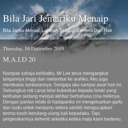
Bila Jari Jemariku Menaip
Bila Jariku Menari, Lahirlah Sebuah Ceritera Dari Hati
Thursday, 16 December 2010
M.A.I.D 20
Nampak sahaja kelibatku, Mr Lee terus mengangkat
tangannya tinggi dan melambai ke arahku. Aku juga
membalas lambaiannya. Sengaja aku sampai awal hari ini.
Sebungkus roti canai telur kuberikan kepada lelaki yang
kelihatan sedang melipat akhbar berbahasa cina miliknya.
Dengan pantas lelaki di hadapanku ini mengeluarkan garfu
dan sudu untuk menjamu selera sambil mengucapkan
terima kasih berulang-ulang kali kepadaku. Tapi,
pergerakannya terhenti seketika ketika mata kami bertemu.