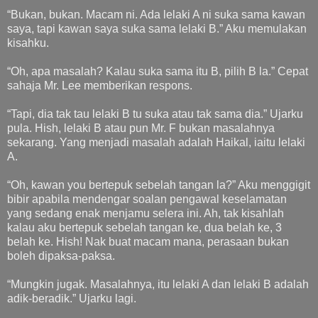
“Bukan, bukan. Macam ni. Ada lelaki A ni suka sama kawan
saya, tapi kawan saya suka sama lelaki B.” Aku memulakan
kisahku.
“Oh, apa masalah? Kalau suka sama itu B, pilih B la.” Cepat
sahaja Mr. Lee memberikan respons.
“Tapi, dia tak tau lelaki B tu suka atau tak sama dia.” Ujarku
pula. Hish, lelaki B atau pun Mr. F bukan masalahnya
sekarang. Yang menjadi masalah adalah Haikal, iaitu lelaki
A.
“Oh, kawan you bertepuk sebelah tangan la?” Aku menggigit
bibir apabila mendengar soalan pengawal keselamatan
yang sedang enak menjamu selera ini. Ah, tak kisahlah
kalau aku bertepuk sebelah tangan ke, dua belah ke, 3
belah ke. Hish! Nak buat macam mana, perasaan bukan
boleh dipaksa-paksa.
“Mungkin jugak. Masalahnya, itu lelaki A dan lelaki B adalah
adik-beradik.” Ujarku lagi.