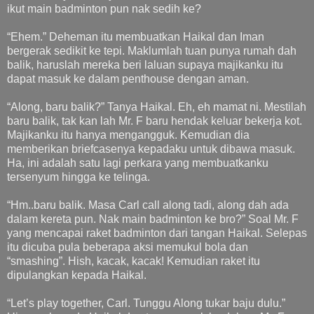
ikut main badminton pun nak sedih ke?
“Ehem.” Deheman itu membuatkan Haikal dan Iman
bergerak sedikit ke tepi. Maklumlah tuan punya rumah dah
balik, haruslah mereka beri laluan supaya majikanku itu
dapat masuk ke dalam penthouse dengan aman.
“Along, baru balik?” Tanya Haikal. Eh, eh mamat ni. Mestilah
baru balik, tak kan lah Mr. F baru hendak keluar bekerja kot.
Majikanku itu hanya mengangguk. Kemudian dia
memberikan briefcasenya kepadaku untuk dibawa masuk.
Ha, ini adalah satu lagi perkara yang membuatkanku
tersenyum hingga ke telinga.
“Hm..baru balik. Masa Carl call along tadi, along dah ada
dalam kereta pun. Nak main badminton ke bro?” Soal Mr. F
yang mencapai raket badminton dari tangan Haikal. Selepas
itu dicuba pula beberapa aksi memukul bola dan
“smashing”. Hish, kacak, kacak! Kemudian raket itu
dipulangkan kepada Haikal.
“Let’s play together, Carl. Tunggu Along tukar baju dulu.”