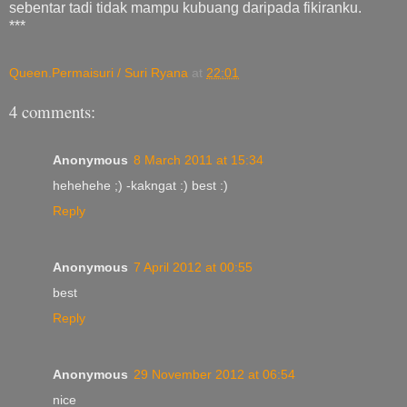
sebentar tadi tidak mampu kubuang daripada fikiranku.
***
Queen.Permaisuri / Suri Ryana
at
22:01
4 comments:
Anonymous
8 March 2011 at 15:34
hehehehe ;) -kakngat :) best :)
Reply
Anonymous
7 April 2012 at 00:55
best
Reply
Anonymous
29 November 2012 at 06:54
nice