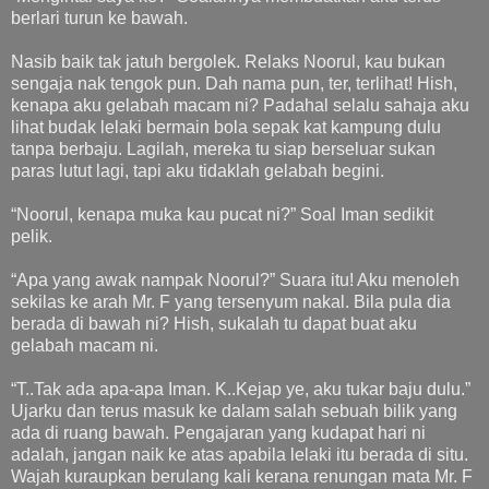
berlari turun ke bawah.
Nasib baik tak jatuh bergolek. Relaks Noorul, kau bukan
sengaja nak tengok pun. Dah nama pun, ter, terlihat! Hish,
kenapa aku gelabah macam ni? Padahal selalu sahaja aku
lihat budak lelaki bermain bola sepak kat kampung dulu
tanpa berbaju. Lagilah, mereka tu siap berseluar sukan
paras lutut lagi, tapi aku tidaklah gelabah begini.
“Noorul, kenapa muka kau pucat ni?” Soal Iman sedikit
pelik.
“Apa yang awak nampak Noorul?” Suara itu! Aku menoleh
sekilas ke arah Mr. F yang tersenyum nakal. Bila pula dia
berada di bawah ni? Hish, sukalah tu dapat buat aku
gelabah macam ni.
“T..Tak ada apa-apa Iman. K..Kejap ye, aku tukar baju dulu.”
Ujarku dan terus masuk ke dalam salah sebuah bilik yang
ada di ruang bawah. Pengajaran yang kudapat hari ni
adalah, jangan naik ke atas apabila lelaki itu berada di situ.
Wajah kuraupkan berulang kali kerana renungan mata Mr. F