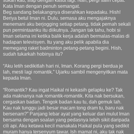
sukan kau, siap dengan kasut lagi. Nah, pergi salin cepat.”
Kata Iman dengan penuh semangat.
Beg sandang belakangnya diserahkan kepadaku. Hish!
Beriya betul Iman ni. Dulu, semasa aku mengajaknya
menemani aku berjogging setiap petang, tidak pernah sekali
pun permintaanku itu diikutnya. Jangan tak tahu, hobi si
Iman selama ini ketika balik kerja adalah bermalas-malas di
hadapan televisyen. Itu yang aku pelik apabila dia
memegang raket badminton petang-petang begini. Hish,
sudah tukarkah hobinya itu?
“Aku letih sedikitlah hari ni, Iman. Korang pergi berdua je
lah, mesti lagi romantik.” Ujarku sambil mengenyitkan mata
kepada Iman.
“Romantik? Kau ingat Haikal ni kekasih gelapku ke? Tak
ada maknanya nak romantik-romantik. Kita nak bersukan,
cergaskan badan. Tengok badan kau tu, dah gemuk lah.
Kau nak tunggu jadi besar macam tong dram tu, baru nak
bersenam?” Panjang lebar ayat yang keluar dari mulut Iman
bersama dengan soalan yang pedasnya lebih sikit daripada
cili api. Aku ketawa kecil manakala Haikal pula yang sedikit
muram hanya tersenyum tawar. Ish mamat ni, aku tak nak