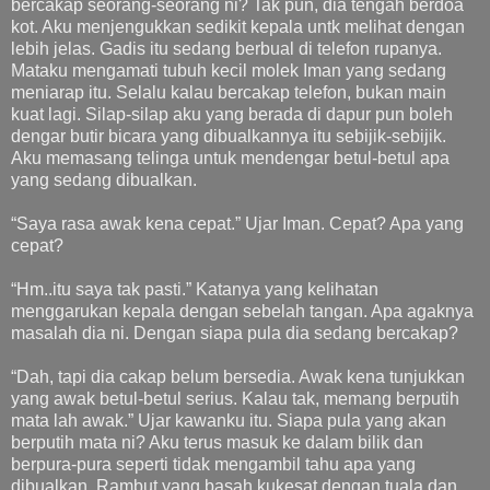
bercakap seorang-seorang ni? Tak pun, dia tengah berdoa
kot. Aku menjengukkan sedikit kepala untk melihat dengan
lebih jelas. Gadis itu sedang berbual di telefon rupanya.
Mataku mengamati tubuh kecil molek Iman yang sedang
meniarap itu. Selalu kalau bercakap telefon, bukan main
kuat lagi. Silap-silap aku yang berada di dapur pun boleh
dengar butir bicara yang dibualkannya itu sebijik-sebijik.
Aku memasang telinga untuk mendengar betul-betul apa
yang sedang dibualkan.
“Saya rasa awak kena cepat.” Ujar Iman. Cepat? Apa yang
cepat?
“Hm..itu saya tak pasti.” Katanya yang kelihatan
menggarukan kepala dengan sebelah tangan. Apa agaknya
masalah dia ni. Dengan siapa pula dia sedang bercakap?
“Dah, tapi dia cakap belum bersedia. Awak kena tunjukkan
yang awak betul-betul serius. Kalau tak, memang berputih
mata lah awak.” Ujar kawanku itu. Siapa pula yang akan
berputih mata ni? Aku terus masuk ke dalam bilik dan
berpura-pura seperti tidak mengambil tahu apa yang
dibualkan. Rambut yang basah kukesat dengan tuala dan