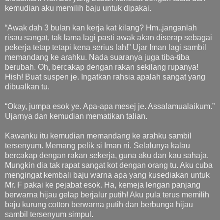
kemudian aku memilih baju untuk dipakai.
“Awak dah 3 bulan kan kerja kat kilang? Hm..janganlah
risau sangat, tak lama lagi pasti awak akan diserap sebagai
pekerja tetap tetapi kena serius lah!” Ujar Iman lagi sambil
memandang ke arahku. Nada suaranya juga tiba-tiba
berubah. Oh, bercakap dengan rakan sekilang rupanya!
Hish! Buat suspen je. Ingatkan rahsia apalah sangat yang
dibualkan tu.
“Okay, jumpa esok ye. Apa-apa mesej je. Assalamualaikum.”
Ujarnya dan kemudian mematikan talian.
Kawanku itu kemudian memandang ke arahku sambil
tersenyum. Memang pelik si Iman ni. Selalunya kalau
bercakap dengan rakan sekerja, guna aku dan kau sahaja.
Mungkin dia tak rapat sangat kot dengan orang tu. Aku cuba
mengingat kembali baju warna apa yang kusediakan untuk
Mr. F pakai ke pejabat esok. Ha, kemeja lengan panjang
berwarna hijau gelap berjalur putih! Aku pula terus memilih
baju kurung cotton berwarna putih dan berbunga hijau
sambil tersenyum simpul.