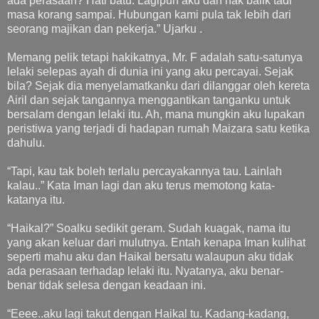
ada perasaan? Hati batu. Lagipun aku dah nak balik tadi
masa korang sampai. Hubungan kami pula tak lebih dari
seorang majikan dan pekerja.” Ujarku .
Memang pelik tetapi hakikatnya, Mr. F adalah satu-satunya
lelaki selepas ayah di dunia ini yang aku percayai. Sejak
bila? Sejak dia menyelamatkanku dari dilanggar oleh kereta
Airil dan sejak tangannya menggantikan tanganku untuk
bersalam dengan lelaki itu. Ah, mana mungkin aku lupakan
peristiwa yang terjadi di hadapan rumah Maizara satu ketika
dahulu.
“Tapi, kau tak boleh terlalu percayakannya tau. Lainlah
kalau..” Kata Iman lagi dan aku terus memotong kata-
katanya itu.
“Haikal?” Soalku sedikit geram. Sudah kuagak, nama itu
yang akan keluar dari mulutnya. Entah kenapa Iman kulihat
seperti mahu aku dan Haikal bersatu walaupun aku tidak
ada perasaan terhadap lelaki itu. Nyatanya, aku benar-
benar tidak selesa dengan keadaan ini.
“Eeee..aku lagi takut dengan Haikal tu. Kadang-kadang,