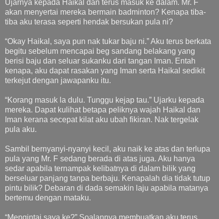
Ujarnya kepada Haikal dan terus masuk ke dalam. Mr. F
akan menyertai mereka bermain badminton? Kenapa tiba-
tiba aku terasa seperti hendak bersukan pula ni?
“Okay Haikal, saya pun nak tukar baju ni.” Aku terus berkata
begitu sebelum mencapai beg sandang belakang yang
berisi baju dan seluar sukanku dari tangan Iman. Entah
kenapa, aku dapat rasakan yang Iman serta Haikal sedikit
terkejut dengan jawapanku itu.
“Korang masuk la dulu. Tunggu kejap tau.” Ujarku kepada
mereka. Dapat kulihat betapa peliknya wajah Haikal dan
Iman kerana secepat kilat aku ubah fikiran. Nak tergelak
pula aku.
Sambil bernyanyi-nyanyi kecil, aku naik ke atas dan terlupa
pula yang Mr. F sedang berada di atas juga. Aku hanya
sedar apabila ternampak kelibatnya di dalam bilik yang
berseluar panjang tanpa berbaju. Kenapalah dia tidak tutup
pintu bilik? Debaran di dada semakin laju apabila matanya
bertemu dengan mataku.
“Mengintai saya ke?” Soalannya membuatkan aku terus