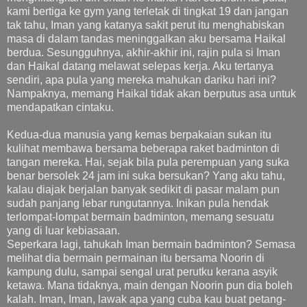
kami bertiga ke gym yang terletak di tingkat 19 dan jangan
tak tahu, Iman yang katanya sakit perut itu menghabiskan
masa di dalam tandas meninggalkan aku bersama Haikal
berdua. Sesungguhnya, akhir-akhir ini, rajin pula si Iman
dan Haikal datang melawat selepas kerja. Aku tertanya
sendiri, apa pula yang mereka mahukan dariku hari ini?
Nampaknya, memang Haikal tidak akan berputus asa untuk
mendapatkan cintaku.
Kedua-dua manusia yang kemas berpakaian sukan itu
kulihat membawa bersama beberapa raket badminton di
tangan mereka. Hai, sejak bila pula perempuan yang suka
benar bersolek 24 jam ini suka bersukan? Yang aku tahu,
kalau diajak berjalan banyak sedikit di pasar malam pun
sudah panjang lebar rungutannya. Inikan pula hendak
terlompat-lompat bermain badminton, memang sesuatu
yang di luar kebiasaan.
Seperkara lagi, tahukah Iman bermain badminton? Semasa
melihat dia bermain permainan itu bersama Noorin di
kampung dulu, sampai sengal urat perutku kerana asyik
ketawa. Mana tidaknya, main dengan Noorin pun dia boleh
kalah. Iman, Iman, lawak apa yang cuba kau buat petang-