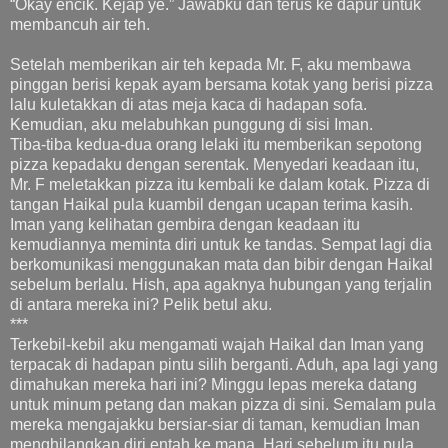
“Okay encik. Kejap ye.” Jawabku dan terus ke dapur untuk
membancuh air teh.
Setelah memberikan air teh kepada Mr. F, aku membawa
pinggan berisi kepak ayam bersama kotak yang berisi pizza
lalu kuletakkan di atas meja kaca di hadapan sofa.
Kemudian, aku melabuhkan punggung di sisi Iman.
Tiba-tiba kedua-dua orang lelaki itu memberikan sepotong
pizza kepadaku dengan serentak. Menyedari keadaan itu,
Mr. F meletakkan pizza itu kembali ke dalam kotak. Pizza di
tangan Haikal pula kuambil dengan ucapan terima kasih.
Iman yang kelihatan gembira dengan keadaan itu
kemudiannya meminta diri untuk ke tandas. Sempat lagi dia
berkomunikasi menggunakan mata dan bibir dengan Haikal
sebelum berlalu. Hish, apa agaknya hubungan yang terjalin
di antara mereka ini? Pelik betul aku.
***
Terkebil-kebil aku mengamati wajah Haikal dan Iman yang
terpacak di hadapan pintu silih berganti. Aduh, apa lagi yang
dimahukan mereka hari ini? Minggu lepas mereka datang
untuk minum petang dan makan pizza di sini. Semalam pula
mereka mengajakku bersiar-siar di taman, kemudian Iman
menghilangkan diri entah ke mana. Hari sebelum itu pula,