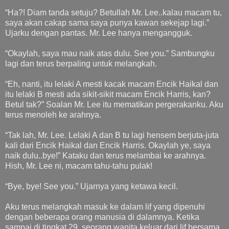
“Ha?! Diam tanda setuju? Betullah Mr. Lee..kalau macam tu,
saya akan cakap sama saya punya kawan sekejap lagi.”
Ujarku dengan pantas. Mr. Lee hanya mengangguk.
“Okaylah, saya mau naik atas dulu. See you.” Sambungku
lagi dan terus berpaling untuk melangkah.
“Eh, nanti, itu lelaki A mesti kacak macam Encik Haikal dan
itu lelaki B mesti ada sikit-sikit macam Encik Harris, kan?
Betul tak?” Soalan Mr. Lee itu mematikan pergerakanku. Aku
terus menoleh ke arahnya.
“Tak lah, Mr. Lee. Lelaki A dan B tu lagi hensem berjuta-juta
kali dari Encik Haikal dan Encik Harris. Okaylah ye, saya
naik dulu..bye!” Kataku dan terus melambai ke arahnya.
Hish, Mr. Lee ni, macam tahu-tahu pulak!
“Bye, bye! See you.” Ujarnya yang ketawa kecil.
Aku terus melangkah masuk ke dalam lif yang dipenuhi
dengan beberapa orang manusia di dalamnya. Ketika
sampai di tingkat 29, seorang wanita keluar dari lif bersama