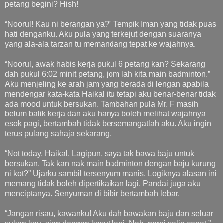
petang begini? Hish!
“Noorul! Kau ni berangan ya?” Tempik Iman yang tidak puas
hati denganku. Aku pula yang terkejut dengan suaranya
yang ala-ala tarzan tu memandang tepat ke wajahnya.
“Noorul, awak habis kerja pukul 6 petang kan? Sekarang
dah pukul 6:02 minit petang, jom lah kita main badminton.”
Aku menjeling ke arah jam yang berada di lengan apabila
mendengar kata-kata Haikal itu tetapi aku benar-benar tidak
ada mood untuk bersukan. Tambahan pula Mr. F masih
belum balik kerja dan aku hanya boleh melihat wajahnya
esok pagi, bertambah tidak bersemangatlah aku. Aku ingin
terus pulang sahaja sekarang.
“Not today, Haikal. Lagipun, saya tak bawa baju untuk
bersukan. Tak kan nak main badminton dengan baju kurung
ni kot?” Ujarku sambil tersenyum manis. Logiknya alasan ini
memang tidak boleh dipertikaikan lagi. Pandai juga aku
menciptanya. Senyuman di bibir bertambah lebar.
“Jangan risau, kawanku! Aku dah bawakan baju dan seluar